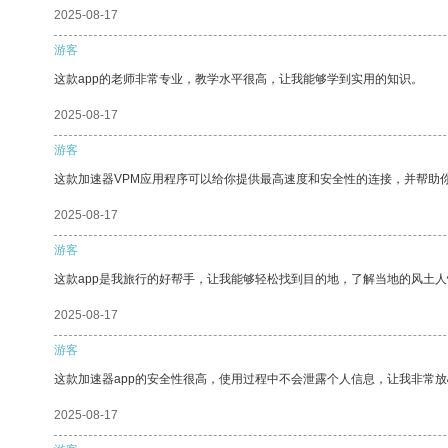
2025-08-17
游客
这款app的老师非常专业，教学水平很高，让我能够学到实用的知识。
2025-08-17
游客
这款加速器VPM应用程序可以给你提供最高速度和安全性的连接，并帮助
2025-08-17
游客
这款app是我旅行的好帮手，让我能够轻松找到目的地，了解当地的风土人
2025-08-17
游客
这款加速器app的安全性很高，使用过程中不会泄露个人信息，让我非常放
2025-08-17