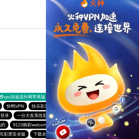
支持
[0]
反对
[0]
支持
[0]
反对
[0]
费vps加速器外网苹果版
旋风加速度器
快连加速器
快鸭VPN
快乐彩票app下载地址
6f彩票welcome
台登录
一分大发系统彩票app
全民彩票所有平台
钱的
9123购彩welcome中心
全民彩票安卓版下载
民彩票安卓版
下载全民彩票
三分钟彩票app下载