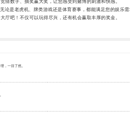
，竞猜数字、抽奖赢大奖，让您感受到赌博的刺激和快感。
论是老虎机、牌类游戏还是体育赛事，都能满足您的娱乐需
e大厅吧！不仅可以玩得尽兴，还有机会赢取丰厚的奖金。
合理，一目了然。
。
。