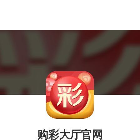
购彩大厅官网