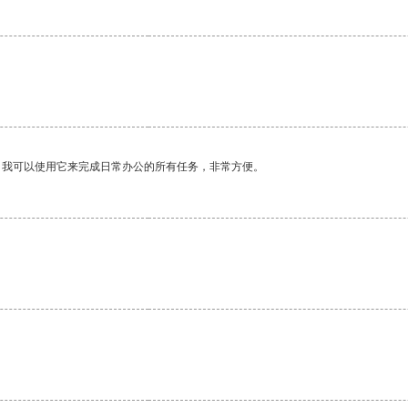
。我可以使用它来完成日常办公的所有任务，非常方便。