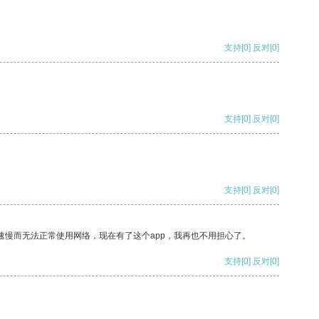
支持
[0]
反对
[0]
支持
[0]
反对
[0]
支持
[0]
反对
[0]
速慢而无法正常使用网络，现在有了这个app，我再也不用担心了。
支持
[0]
反对
[0]