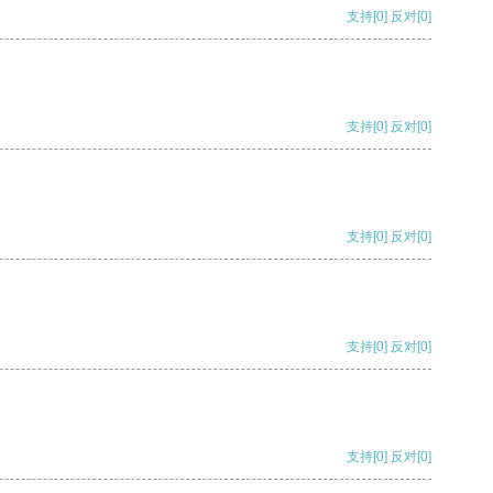
支持
[0]
反对
[0]
支持
[0]
反对
[0]
支持
[0]
反对
[0]
支持
[0]
反对
[0]
支持
[0]
反对
[0]