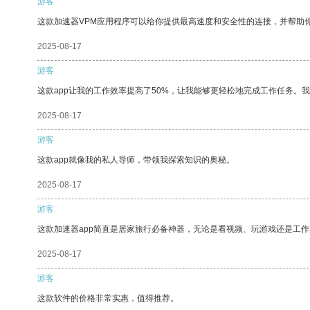
游客
这款加速器VPM应用程序可以给你提供最高速度和安全性的连接，并帮助
2025-08-17
游客
这款app让我的工作效率提高了50%，让我能够更轻松地完成工作任务。
2025-08-17
游客
这款app就像我的私人导师，带领我探索知识的奥秘。
2025-08-17
游客
这款加速器app简直是居家旅行必备神器，无论是看视频、玩游戏还是工
2025-08-17
游客
这款软件的价格非常实惠，值得推荐。