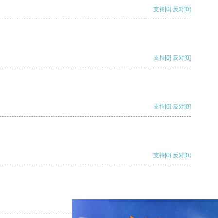
支持
[0]
反对
[0]
支持
[0]
反对
[0]
支持
[0]
反对
[0]
支持
[0]
反对
[0]
支持
[0]
反对
[0]