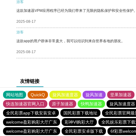
游客
这款加速器VPM应用程序已经为我们带来了无限的隐私保护和安全性保护
2025-08-17
游客
这款app的用户群体非常庞大，我可以结识到来自世界各地的朋友。
2025-08-17
友情链接
网站地图
QuickQ
旋风加速度器
旋风加速
坚果加速器
快连加速器官网入口
原子加速器
快鸭加速器
旋风加速度器
全民彩票app下载安装安卓
国民彩票下载地址
全民彩票官网最
welcome盈彩购彩大厅广东
彩神Vl购彩大厅
全民娱乐彩票下载
welcome盈彩购彩大厅广东
全民彩票安卓版下载
6f彩票welco