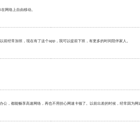
你在网络上自由移动。
我以前经常加班，现在有了这个app，我可以提前下班，有更多的时间陪伴家人。
作办公，都能畅享高速网络，再也不用担心网速卡顿了。以前出差的时候，经常因为网