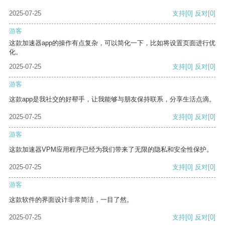
2025-07-25
支持
[0]
反对
[0]
游客
这款加速器app的操作有点复杂，可以简化一下，比如将设置页面进行优
化。
2025-07-25
支持
[0]
反对
[0]
游客
这款app是我社交的好帮手，让我能够与朋友保持联系，分享生活点滴。
2025-07-25
支持
[0]
反对
[0]
游客
这款加速器VPM应用程序已经为我们带来了无限的隐私和安全性保护。
2025-07-25
支持
[0]
反对
[0]
游客
这款软件的界面设计非常简洁，一目了然。
2025-07-25
支持
[0]
反对
[0]