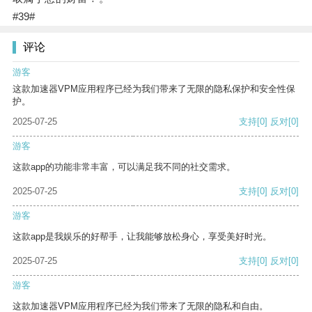
#39#
评论
游客
这款加速器VPM应用程序已经为我们带来了无限的隐私保护和安全性保
护。
2025-07-25
支持
[0]
反对
[0]
游客
这款app的功能非常丰富，可以满足我不同的社交需求。
2025-07-25
支持
[0]
反对
[0]
游客
这款app是我娱乐的好帮手，让我能够放松身心，享受美好时光。
2025-07-25
支持
[0]
反对
[0]
游客
这款加速器VPM应用程序已经为我们带来了无限的隐私和自由。