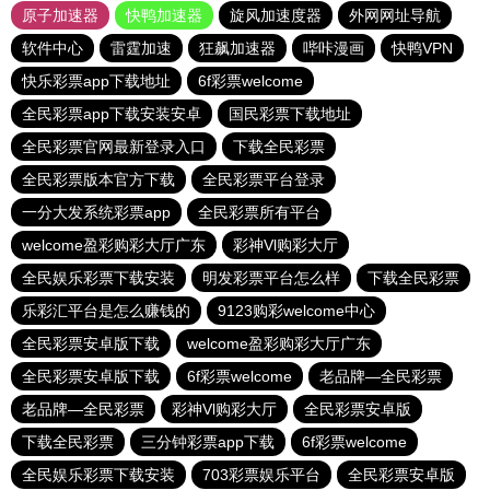
原子加速器
快鸭加速器
旋风加速度器
外网网址导航
软件中心
雷霆加速
狂飙加速器
哔咔漫画
快鸭VPN
快乐彩票app下载地址
6f彩票welcome
全民彩票app下载安装安卓
国民彩票下载地址
全民彩票官网最新登录入口
下载全民彩票
全民彩票版本官方下载
全民彩票平台登录
一分大发系统彩票app
全民彩票所有平台
welcome盈彩购彩大厅广东
彩神Vl购彩大厅
全民娱乐彩票下载安装
明发彩票平台怎么样
下载全民彩票
乐彩汇平台是怎么赚钱的
9123购彩welcome中心
全民彩票安卓版下载
welcome盈彩购彩大厅广东
全民彩票安卓版下载
6f彩票welcome
老品牌—全民彩票
老品牌—全民彩票
彩神Vl购彩大厅
全民彩票安卓版
下载全民彩票
三分钟彩票app下载
6f彩票welcome
全民娱乐彩票下载安装
703彩票娱乐平台
全民彩票安卓版