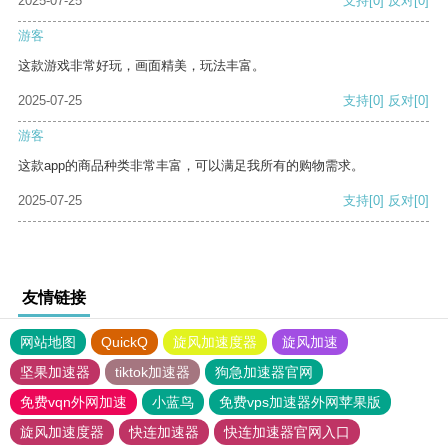
2025-07-25
支持
[0]
反对
[0]
游客
这款游戏非常好玩，画面精美，玩法丰富。
2025-07-25
支持
[0]
反对
[0]
游客
这款app的商品种类非常丰富，可以满足我所有的购物需求。
2025-07-25
支持
[0]
反对
[0]
友情链接
网站地图
QuickQ
旋风加速度器
旋风加速
坚果加速器
tiktok加速器
狗急加速器官网
免费vqn外网加速
小蓝鸟
免费vps加速器外网苹果版
旋风加速度器
快连加速器
快连加速器官网入口