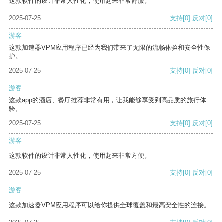
这款软件的设计非常人性化，使用起来非常舒服。
2025-07-25
支持
[0]
反对
[0]
游客
这款加速器VPM应用程序已经为我们带来了无限的流畅体验和安全性保
护。
2025-07-25
支持
[0]
反对
[0]
游客
这款app的酒店、餐厅推荐非常有用，让我能够享受到高品质的旅行体
验。
2025-07-25
支持
[0]
反对
[0]
游客
这款软件的设计非常人性化，使用起来非常方便。
2025-07-25
支持
[0]
反对
[0]
游客
这款加速器VPM应用程序可以给你提供全球覆盖和最高安全性的连接。