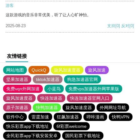
游客
这款游戏的音乐非常优美，听了让人心旷神怡。
2025-08-23
支持
[0]
反对
[0]
友情链接
网站地图
QuickQ
旋风加速度器
旋风加速
坚果加速器
tiktok加速器
狗急加速器官网
免费vqn外网加速
小蓝鸟
免费vps加速器外网苹果版
旋风加速度器
快连加速器
快连加速器官网入口
原子加速器
快鸭加速器
旋风加速度器
外网网址导航
软件中心
雷霆加速
狂飙加速器
哔咔漫画
快鸭VPN
快乐彩票app下载地址
6f彩票welcome
全民彩票app下载安装安卓
国民彩票下载地址