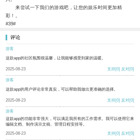
来尝试一下我们的游戏吧，让您的娱乐时间更加精
彩！。
#39#
评论
游客
这款app的社区氛围很温馨，让我能够感受到家的温暖。
2025-08-23
支持
[0]
反对
[0]
游客
这款app的用户评论非常真实，可以帮助我做出更准确的选择。
2025-08-23
支持
[0]
反对
[0]
游客
这款app的功能非常强大，可以满足我所有的工作需求。我可以使用它来
编辑文档、制作演示文稿、管理日程安排等。
2025-08-23
支持
[0]
反对
[0]