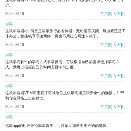
护。
2025-08-18
支持
[0]
反对
[0]
游客
这款加速器app简直是居家旅行必备神器，无论是看视频、玩游戏还是工
作办公，都能畅享高速网络，再也不用担心网速卡顿了。
2025-08-18
支持
[0]
反对
[0]
游客
这款学习软件的学习方式非常灵活，可以根据自己的需求选择学习方
式。我可以根据自己的时间安排学习进度。
2025-08-18
支持
[0]
反对
[0]
游客
这款加速器VPM应用程序可以给你提供最高速度和安全性的连接，并帮
助你在网络上自由移动。
2025-08-18
支持
[0]
反对
[0]
游客
这款app的用户评论非常真实，可以帮助我做出更准确的选择。