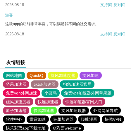
2025-08-18
支持
[0]
反对
[0]
游客
这款app的功能非常丰富，可以满足我不同的社交需求。
2025-08-18
支持
[0]
反对
[0]
友情链接
网站地图
QuickQ
旋风加速度器
旋风加速
坚果加速器
tiktok加速器
狗急加速器官网
免费vqn外网加速
小蓝鸟
免费vps加速器外网苹果版
旋风加速度器
快连加速器
快连加速器官网入口
原子加速器
快鸭加速器
旋风加速度器
外网网址导航
软件中心
雷霆加速
狂飙加速器
哔咔漫画
快鸭VPN
快乐彩票app下载地址
6f彩票welcome