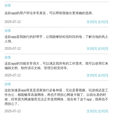
游客
这款app的用户评论非常真实，可以帮助我做出更准确的选择。
2025-07-12
支持
[0]
反对
[0]
游客
这款app是我旅行的好帮手，让我能够轻松找到目的地，了解当地的风土
人情。
2025-07-12
支持
[0]
反对
[0]
游客
这款app的功能非常强大，可以满足我所有的工作需求。我可以使用它来
编辑文档、制作演示文稿、管理日程安排等。
2025-07-12
支持
[0]
反对
[0]
游客
这款加速器app简直是居家旅行必备神器，无论是看视频、玩游戏还是工
作办公，都能畅享高速网络，再也不用担心网速卡顿了。以前出差的时
候，经常因为网速慢而无法正常使用网络，现在有了这个app，我再也不
用担心了。
2025-07-12
支持
[0]
反对
[0]