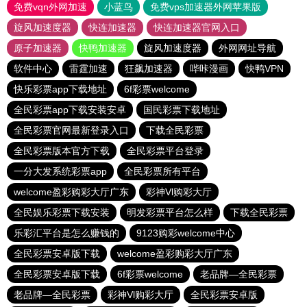
免费vqn外网加速
小蓝鸟
免费vps加速器外网苹果版
旋风加速度器
快连加速器
快连加速器官网入口
原子加速器
快鸭加速器
旋风加速度器
外网网址导航
软件中心
雷霆加速
狂飙加速器
哔咔漫画
快鸭VPN
快乐彩票app下载地址
6f彩票welcome
全民彩票app下载安装安卓
国民彩票下载地址
全民彩票官网最新登录入口
下载全民彩票
全民彩票版本官方下载
全民彩票平台登录
一分大发系统彩票app
全民彩票所有平台
welcome盈彩购彩大厅广东
彩神Vl购彩大厅
全民娱乐彩票下载安装
明发彩票平台怎么样
下载全民彩票
乐彩汇平台是怎么赚钱的
9123购彩welcome中心
全民彩票安卓版下载
welcome盈彩购彩大厅广东
全民彩票安卓版下载
6f彩票welcome
老品牌—全民彩票
老品牌—全民彩票
彩神Vl购彩大厅
全民彩票安卓版