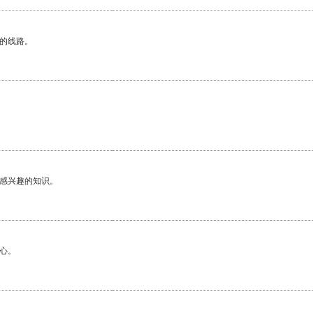
区的线路。
己感兴趣的知识。
心。