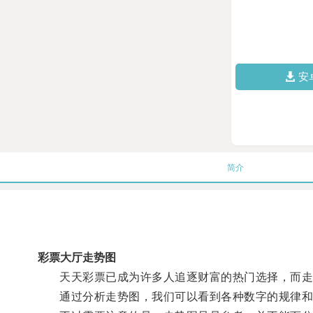
安
简介
彩票大厅走势图
天天彩票已成为许多人追逐财富的热门选择，而走
通过分析走势图，我们可以看到各种数字的规律和