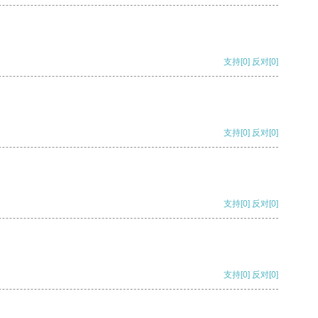
支持
[0]
反对
[0]
支持
[0]
反对
[0]
支持
[0]
反对
[0]
支持
[0]
反对
[0]