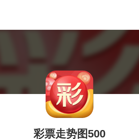
彩票走势图500