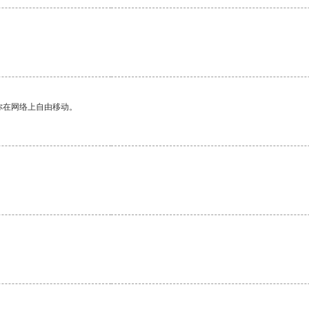
你在网络上自由移动。