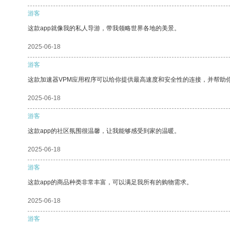
游客
这款app就像我的私人导游，带我领略世界各地的美景。
2025-06-18
游客
这款加速器VPM应用程序可以给你提供最高速度和安全性的连接，并帮助
2025-06-18
游客
这款app的社区氛围很温馨，让我能够感受到家的温暖。
2025-06-18
游客
这款app的商品种类非常丰富，可以满足我所有的购物需求。
2025-06-18
游客