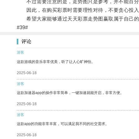
不过需要注意的是，走势图只是参考，并不能百分
因此，在购买彩票时需要理性对待，不要贪心投入
希望大家能够通过天天彩票走势图赢取属于自己的
#39#
评论
游客
这款游戏的音乐非常优美，听了让人心旷神怡。
2025-06-18
游客
这款加速器app的操作非常简单，一键加速就能开启，非常方便。
2025-06-18
游客
这款app的功能非常丰富，可以满足我不同的社交需求。
2025-06-18