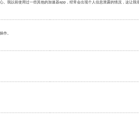
放心。我以前使用过一些其他的加速器app，经常会出现个人信息泄露的情况，这让我
悉操作。