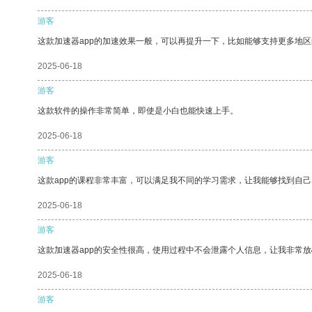
游客
这款加速器app的加速效果一般，可以再提升一下，比如能够支持更多地
2025-06-18
游客
这款软件的操作非常简单，即使是小白也能快速上手。
2025-06-18
游客
这款app的课程非常丰富，可以满足我不同的学习需求，让我能够找到自
2025-06-18
游客
这款加速器app的安全性很高，使用过程中不会泄露个人信息，让我非常放
2025-06-18
游客