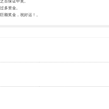
之百保证中奖。
过多资金。
巨额奖金，祝好运！。