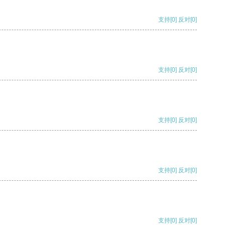
支持
[0]
反对
[0]
支持
[0]
反对
[0]
支持
[0]
反对
[0]
支持
[0]
反对
[0]
支持
[0]
反对
[0]