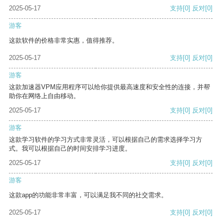
2025-05-17
支持
[0]
反对
[0]
游客
这款软件的价格非常实惠，值得推荐。
2025-05-17
支持
[0]
反对
[0]
游客
这款加速器VPM应用程序可以给你提供最高速度和安全性的连接，并帮
助你在网络上自由移动。
2025-05-17
支持
[0]
反对
[0]
游客
这款学习软件的学习方式非常灵活，可以根据自己的需求选择学习方
式。我可以根据自己的时间安排学习进度。
2025-05-17
支持
[0]
反对
[0]
游客
这款app的功能非常丰富，可以满足我不同的社交需求。
2025-05-17
支持
[0]
反对
[0]