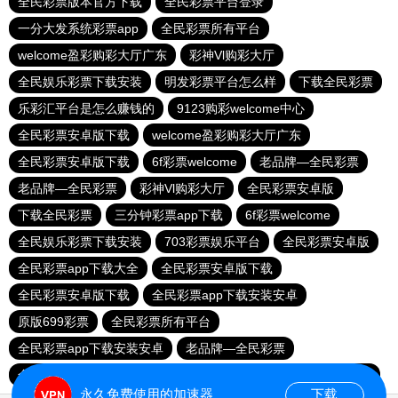
全民彩票版本官方下载
全民彩票平台登录
一分大发系统彩票app
全民彩票所有平台
welcome盈彩购彩大厅广东
彩神Vl购彩大厅
全民娱乐彩票下载安装
明发彩票平台怎么样
下载全民彩票
乐彩汇平台是怎么赚钱的
9123购彩welcome中心
全民彩票安卓版下载
welcome盈彩购彩大厅广东
全民彩票安卓版下载
6f彩票welcome
老品牌—全民彩票
老品牌—全民彩票
彩神Vl购彩大厅
全民彩票安卓版
下载全民彩票
三分钟彩票app下载
6f彩票welcome
全民娱乐彩票下载安装
703彩票娱乐平台
全民彩票安卓版
全民彩票app下载大全
全民彩票安卓版下载
全民彩票安卓版下载
全民彩票app下载安装安卓
原版699彩票
全民彩票所有平台
全民彩票app下载安装安卓
老品牌—全民彩票
全民彩票下载大全官网
彩神Vl购彩大厅
全民彩票平台登录
永久免费使用的加速器
下载