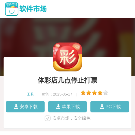
体彩店几点停止打票
工具
|
时间：2025-05-17
|
安卓下载
苹果下载
PC下载
安卓市场，安全绿色