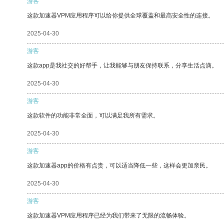
游客
这款加速器VPM应用程序可以给你提供全球覆盖和最高安全性的连接。
2025-04-30
游客
这款app是我社交的好帮手，让我能够与朋友保持联系，分享生活点滴。
2025-04-30
游客
这款软件的功能非常全面，可以满足我所有需求。
2025-04-30
游客
这款加速器app的价格有点贵，可以适当降低一些，这样会更加亲民。
2025-04-30
游客
这款加速器VPM应用程序已经为我们带来了无限的流畅体验。