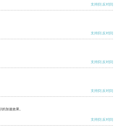
支持
[0]
反对
[0]
支持
[0]
反对
[0]
支持
[0]
反对
[0]
支持
[0]
反对
[0]
好的加速效果。
支持
[0]
反对
[0]