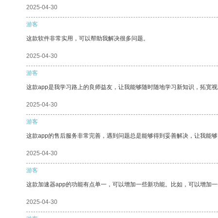
2025-04-30
游客
这款软件非常实用，可以帮助我解决很多问题。
2025-04-30
游客
这款app是我学习路上的良师益友，让我能够随时随地学习新知识，拓宽视
2025-04-30
游客
这款app的售后服务非常完善，遇到问题总是能够得到妥善解决，让我能
2025-04-30
游客
这款加速器app的功能有点单一，可以增加一些新功能。比如，可以增加
2025-04-30