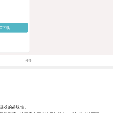
PC下载
排行
游戏的趣味性。