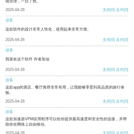
很合理，一目了然。
2025-04-28
支持
[0]
反对
[0]
游客
这款软件的设计非常人性化，使用起来非常方便。
2025-04-28
支持
[0]
反对
[0]
游客
我喜欢这个软件 作者加油
2025-04-28
支持
[0]
反对
[0]
游客
这款app的酒店、餐厅推荐非常有用，让我能够享受到高品质的旅行体
验。
2025-04-28
支持
[0]
反对
[0]
游客
这款加速器VPM应用程序可以给你提供最高速度和安全性的连接，并帮
助你在网络上自由移动。
2025-04-28
支持
[0]
反对
[0]